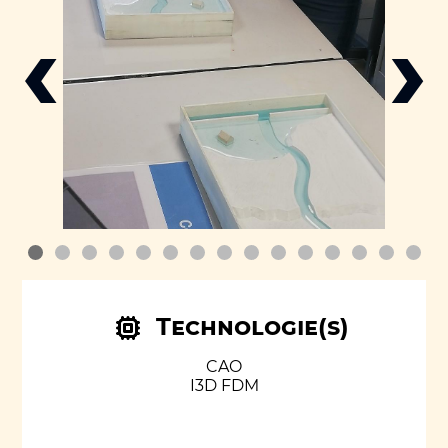
‹
›
Technologie(s)
CAO
I3D FDM