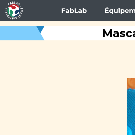
FabLab
Équipem
Masca