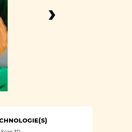
›
chnologie(s)
Scan 3D